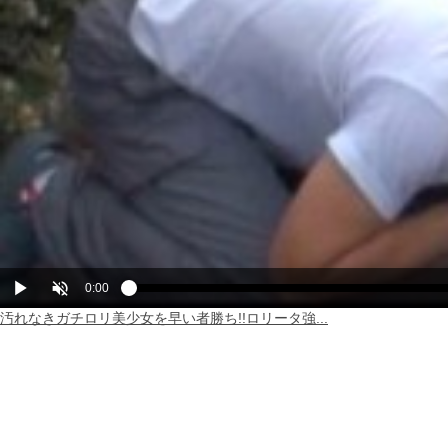
Play
Unmute
Current
0:00
Loaded
Progress
:
:
0%
0%
汚れなきガチロリ美少女を早い者勝ち!!ロリータ強...
Time