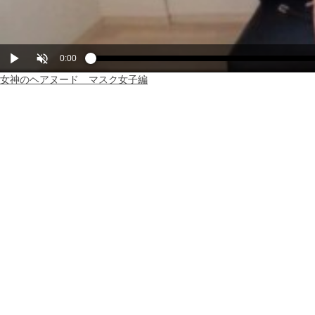
Play
Unmute
Current
0:00
Loaded
Progress
:
:
0%
0%
女神のヘアヌード マスク女子編
Time